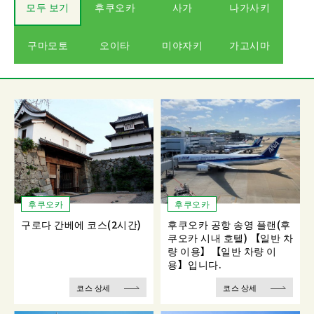
모두 보기
후쿠오카
사가
나가사키
구마모토
오이타
미야자키
가고시마
후쿠오카
후쿠오카
구로다 간베에 코스(2시간)
후쿠오카 공항 송영 플랜(후
쿠오카 시내 호텔) 【일반 차
량 이용】【일반 차량 이
용】입니다.
코스 상세
코스 상세