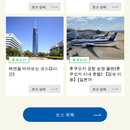
코스 상세
코스 상세
후쿠오카
후쿠오카
해변을 바라보는 코스(2시
후쿠오카 공항 송영 플랜(후
간)
쿠오카 시내 호텔) 【점보 이
용】[일본어
코스 상세
코스 상세
코스 목록