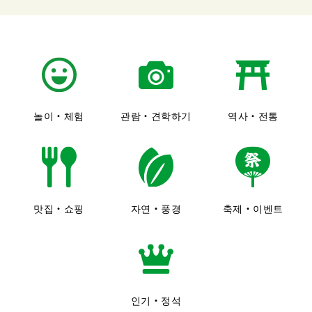
놀이・체험
관람・견학하기
역사・전통
맛집・쇼핑
자연・풍경
축제・이벤트
인기・정석