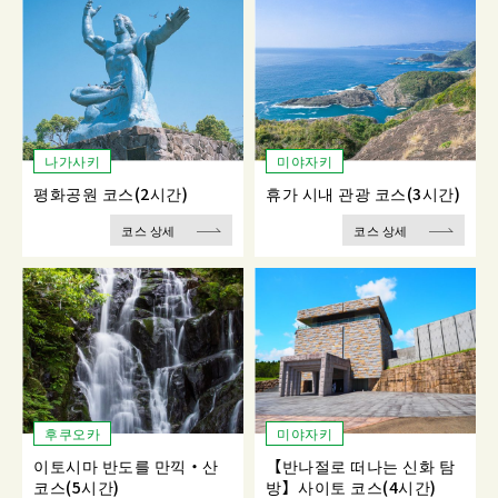
나가사키
미야자키
평화공원 코스(2시간)
휴가 시내 관광 코스(3시간)
코스 상세
코스 상세
후쿠오카
미야자키
이토시마 반도를 만끽・산
【반나절로 떠나는 신화 탐
코스(5시간)
방】사이토 코스(4시간)