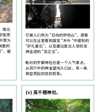
米，南北
十字架而
它被人们称为 "日向的伊势山"，游客
语中意为
可以在这里看到国宝 "木叶 "中提到的
侧面的
"萨扎雷石"，以及据说是古人信仰龙
履"，据
神遗迹的 "龙之玉"。
。
毗邻的宇都神社也是一个人气景点，
从洞穴中的神龛望向入口处，有一条
腾空而起的龙的剪影。
(v) 高千穗神社。