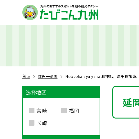
首页
课程一览表
Nobeoka ayu yana 和神話，高千穗旅遊..
选择地区
延
宫崎
福冈
长崎