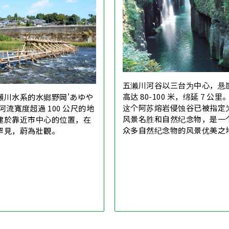
五濑川河谷以三台为中心，悬
高达 80-100 米，绵延 7 公里
瀨川水系的水鄉野岡'あゆや
这个阿苏熔岩侵蚀谷已被指定
河流寬度超過 100 公尺的地
风景名胜和自然纪念物，是一
建於靠近市中心的位置，在
众多自然纪念物的风景优美之
罕見，蔚為壯觀。