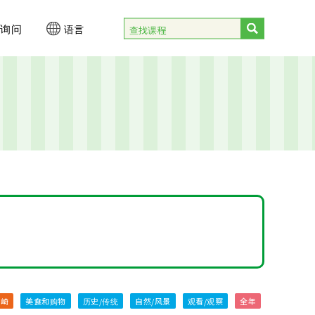
询问
语言
）
宫崎
美食和购物
历史/传统
自然/风景
观看/观察
全年