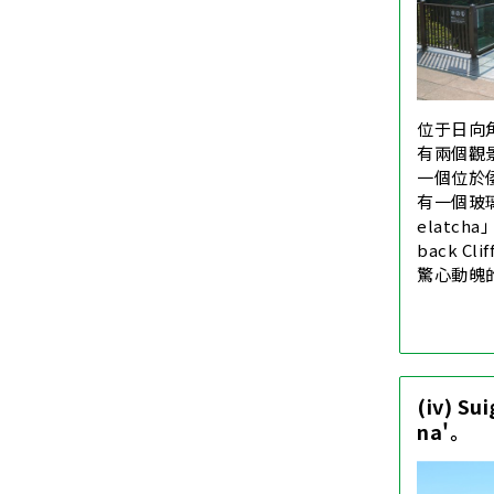
位于日向
有兩個觀
一個位於
有一個玻
elatch
back C
驚心動魄
(iv) Su
na'。