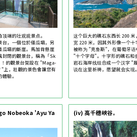
角顶端的壮观观景点。
这个巨大的礁石东西长 200 
景台，一個位於倭瓜壩，另
宽 220 米，因其外形像一个
倭瓜壩的斷崖。馬加背懸崖
被称为 "克鲁斯"，在葡萄牙
璃封閉的觀景台，稱為「Sk
"十个字母"。十字形的礁石和
a」！的觀景台架設在 "Maga-
岩石海岸线组合成一个汉字 "
liff "上，壯觀的景色會讓您有
说在这里祈祷，愿望就会实现
的體驗。
igo Nobeoka 'Ayu Ya
(iv) 高千穗峽谷。