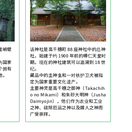
崖峭壁
该神社是高千穗町 88 座神社中的总神
。
社，始建于约 1900 年前的樽仁天皇时
为国家
期。现在的神社建筑可以追溯到 18 世
个拥有
纪。
地。
藏品中的主神龛和一对铁护卫犬被指
定为国家重要文化遗产。
主要神灵是高千穗之御神（Takachih
o no Mikami）和朱砂大明神（Jusha
Daimyojin），他们作为农业和工业
之神、祓除厄运之神以及媒人之神而
广受崇拜。