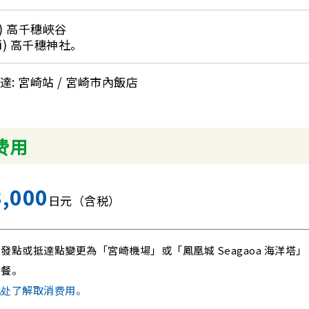
5) 高千穗峽谷
vi) 高千穗神社。
達: 宮崎站 / 宮崎市內飯店
费用
3,000
日元（含税）
發點或抵達點變更為「宮崎機場」或「鳳凰城 Seagaoa 海洋塔」：
午餐。
此处了解取消费用。