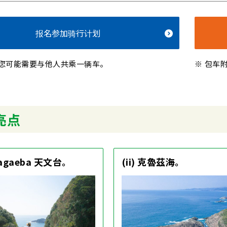
报名参加骑行计划
您可能需要与他人共乘一辆车。
包车
亮点
magaeba 天文台。
(ii) 克魯茲海。