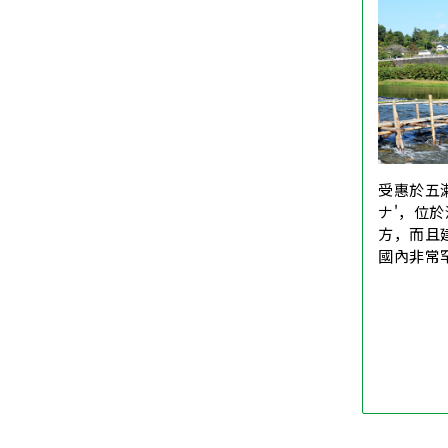
受惠於五
ナ'，位於
方，而且
國內非常