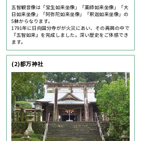
五智観音像は「宝生如来坐像」「薬師如来坐像」「大
日如来坐像」「阿弥陀如来坐像」「釈迦如来坐像」の
5躰からなります。
1791年に日向国分寺がが火災にあい、その再興の中で
『五智如来』を完成しました。深い歴史をご体感でき
ます。
(2)都万神社