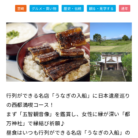
宮崎
グルメ・買い物
歴史・伝統
観る・見学する
通年
行列ができる名店「うなぎの入船」に日本遺産巡り
の西都満喫コース！
まず「五智観音像」を鑑賞し、女性に縁が深い「都
万神社」で縁結び祈願♪
昼食はいつも行列ができる名店「うなぎの入船」の