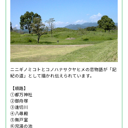
ニニギノミコトとコノハナサクヤヒメの恋物語が「記
紀の道」として描かれ伝えられています。
【順路】
①都万神社
②御舟塚
③逢切川
④八尋殿
⑤無戸室
⑥児湯の池