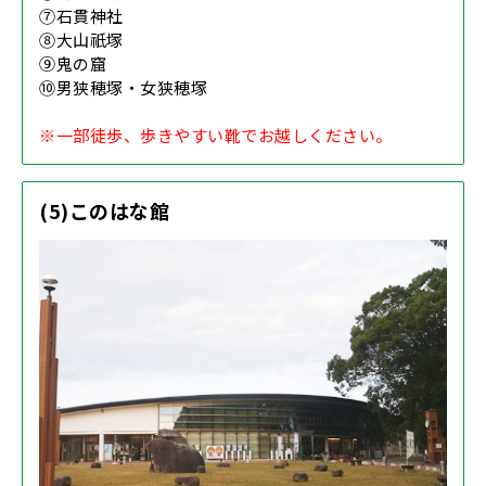
⑦石貫神社
⑧大山祇塚
⑨鬼の窟
⑩男狭穂塚・女狭穂塚
※一部徒歩、歩きやすい靴でお越しください。
(5)このはな館